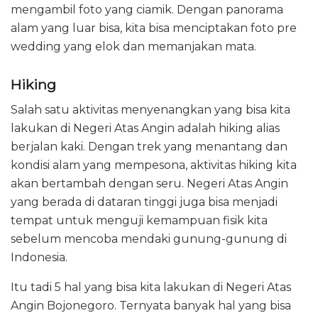
mengambil foto yang ciamik. Dengan panorama
alam yang luar bisa, kita bisa menciptakan foto pre
wedding yang elok dan memanjakan mata.
Hiking
Salah satu aktivitas menyenangkan yang bisa kita
lakukan di Negeri Atas Angin adalah hiking alias
berjalan kaki. Dengan trek yang menantang dan
kondisi alam yang mempesona, aktivitas hiking kita
akan bertambah dengan seru. Negeri Atas Angin
yang berada di dataran tinggi juga bisa menjadi
tempat untuk menguji kemampuan fisik kita
sebelum mencoba mendaki gunung-gunung di
Indonesia.
Itu tadi 5 hal yang bisa kita lakukan di Negeri Atas
Angin Bojonegoro. Ternyata banyak hal yang bisa