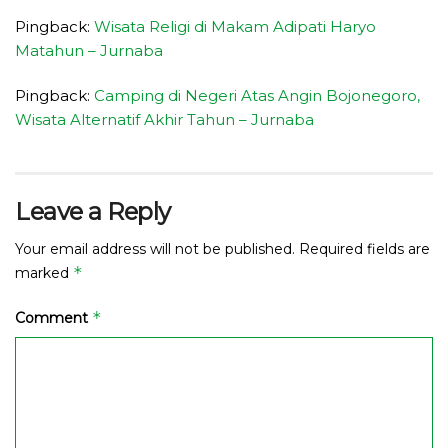
Pingback:
Wisata Religi di Makam Adipati Haryo
Matahun – Jurnaba
Pingback:
Camping di Negeri Atas Angin Bojonegoro,
Wisata Alternatif Akhir Tahun – Jurnaba
Leave a Reply
Your email address will not be published.
Required fields are
*
marked
*
Comment