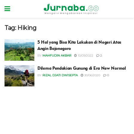
Tag:
Hiking
5 Hal yang Bisa Kita Lakukan di Negeri Atas
Angin Bojonegoro
BY
MAHFUDIN AKBAR
10/09/2022
2
Dilema Pendakian Gunung di Era New Normal
BY
RIZAL DJATI DWISEPTA
30/06/2020
0