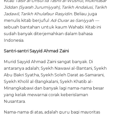
Kitab
Taisir al-Uhsul ila Tashil al-Wushul,
Mukhtasar
Jiddan (
Syarah Jurumiyyah),
Tarikh Andalusi
,
Tarikh
Jadawil
,
Tarikh Khulafaur Rasyidin.
Beliau juga
menulis kitab berjuful
Ad-Durar as-Saniyyah —
sebuah bantahan untuk kaum Wahabi. Kitab ini
sudah banyak diterjemahkan dalam bahasa
Indonesia.
Santri-santri Sayyid Ahmad Zaini
Murid Sayyid Ahmad Zaini sangat banyak. Di
antaranya adalah; Syekh Nawawi al-Bantani, Syekh
Abu Bakri Syatha, Syekh Soleh Darat as-Samarani,
Syekh Kholil al-Bangkalani, Syekh Khatib al-
Minangkabawi dan banyak lagi nama-nama besar
yang kelak mewarnai corak keberislaman
Nusantara.
Nama-nama di atas, adalah guru bagi mayoritas