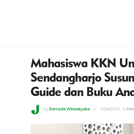
Mahasiswa KKN Un
Sendangharjo Susun
Guide dan Buku An
by
Ramada Wirasatyaka
11/08/2025
in
Per