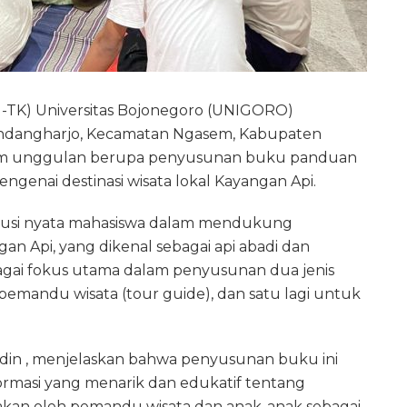
N-TK) Universitas Bojonegoro (UNIGORO)
endangharjo, Kecamatan Ngasem, Kabupaten
ram unggulan berupa penyusunan buku panduan
genai destinasi wisata lokal Kayangan Api.
ibusi nyata mahasiswa dalam mendukung
n Api, yang dikenal sebagai api abadi dan
ebagai fokus utama dalam penyusunan dua jenis
emandu wisata (tour guide), dan satu lagi untuk
udin , menjelaskan bahwa penyusunan buku ini
ormasi yang menarik dan edukatif tentang
akan oleh pemandu wisata dan anak-anak sebagai