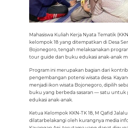
Mahasiswa Kuliah Kerja Nyata Tematik (KK
kelompok 18 yang ditempatkan di Desa S
Bojonegoro, tengah melaksanakan prog
tour guide dan buku edukasi anak-anak men
Program ini merupakan bagian dari kontr
pengembangan potensi wisata desa. Kayanga
menjadi ikon wisata Bojonegoro, dipilih s
buku yang berbeda sasaran — satu untuk p
edukasi anak-anak.
Ketua Kelompok KKN-TK 18, M Qafid Jalal
dilatarbelakangi oleh kurangnya media inf
Kayangan Api, terutama yang dapat digun