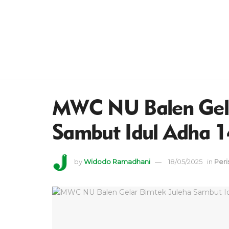
MWC NU Balen Gela
Sambut Idul Adha 
by
Widodo Ramadhani
18/05/2025
in
Peri