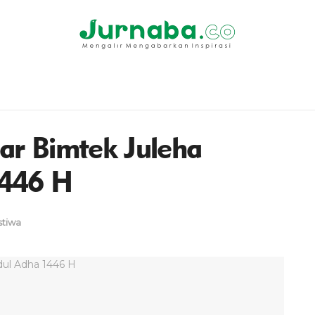
r Bimtek Juleha
1446 H
stiwa