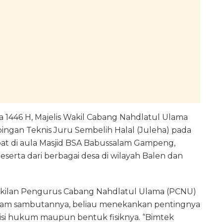
1446 H, Majelis Wakil Cabang Nahdlatul Ulama
ngan Teknis Juru Sembelih Halal (Juleha) pada
mpat di aula Masjid BSA Babussalam Gampeng,
eserta dari berbagai desa di wilayah Balen dan
akilan Pengurus Cabang Nahdlatul Ulama (PCNU)
alam sambutannya, beliau menekankan pentingnya
sisi hukum maupun bentuk fisiknya. “Bimtek