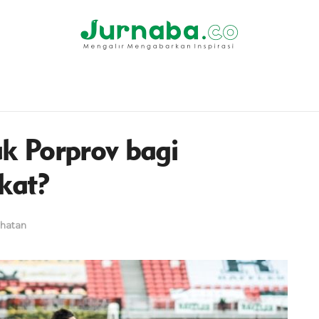
 Porprov bagi
kat?
hatan