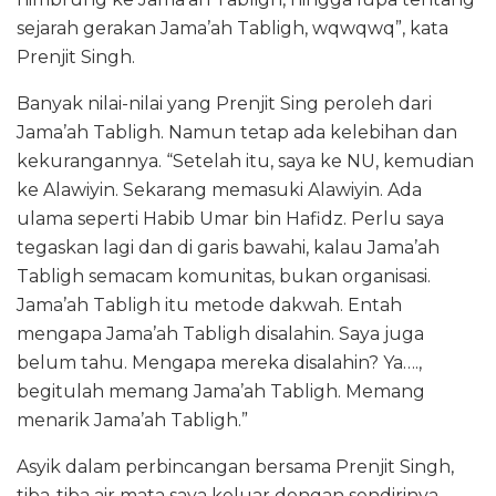
sejarah gerakan Jama’ah Tabligh, wqwqwq”, kata
Prenjit Singh.
Banyak nilai-nilai yang Prenjit Sing peroleh dari
Jama’ah Tabligh. Namun tetap ada kelebihan dan
kekurangannya. “Setelah itu, saya ke NU, kemudian
ke Alawiyin. Sekarang memasuki Alawiyin. Ada
ulama seperti Habib Umar bin Hafidz. Perlu saya
tegaskan lagi dan di garis bawahi, kalau Jama’ah
Tabligh semacam komunitas, bukan organisasi.
Jama’ah Tabligh itu metode dakwah. Entah
mengapa Jama’ah Tabligh disalahin. Saya juga
belum tahu. Mengapa mereka disalahin? Ya….,
begitulah memang Jama’ah Tabligh. Memang
menarik Jama’ah Tabligh.”
Asyik dalam perbincangan bersama Prenjit Singh,
tiba-tiba air mata saya keluar dengan sendirinya.