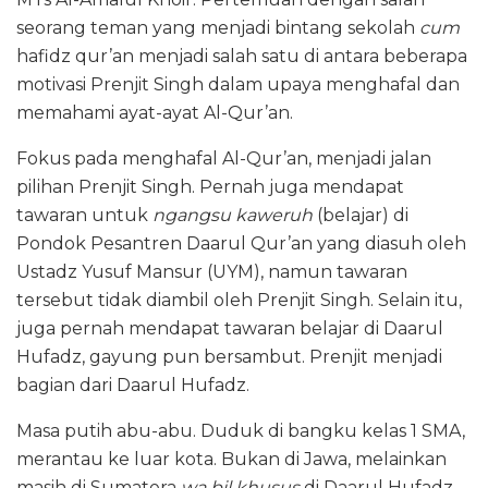
seorang teman yang menjadi bintang sekolah
cum
hafidz qur’an menjadi salah satu di antara beberapa
motivasi Prenjit Singh dalam upaya menghafal dan
memahami ayat-ayat Al-Qur’an.
Fokus pada menghafal Al-Qur’an, menjadi jalan
pilihan Prenjit Singh. Pernah juga mendapat
tawaran untuk
ngangsu kaweruh
(belajar) di
Pondok Pesantren Daarul Qur’an yang diasuh oleh
Ustadz Yusuf Mansur (UYM), namun tawaran
tersebut tidak diambil oleh Prenjit Singh. Selain itu,
juga pernah mendapat tawaran belajar di Daarul
Hufadz, gayung pun bersambut. Prenjit menjadi
bagian dari Daarul Hufadz.
Masa putih abu-abu. Duduk di bangku kelas 1 SMA,
merantau ke luar kota. Bukan di Jawa, melainkan
masih di Sumatera
wa bil khusus
di Daarul Hufadz,