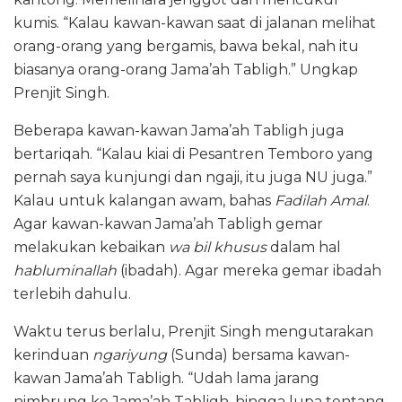
kumis. “Kalau kawan-kawan saat di jalanan melihat
orang-orang yang bergamis, bawa bekal, nah itu
biasanya orang-orang Jama’ah Tabligh.” Ungkap
Prenjit Singh.
Beberapa kawan-kawan Jama’ah Tabligh juga
bertariqah. “Kalau kiai di Pesantren Temboro yang
pernah saya kunjungi dan ngaji, itu juga NU juga.”
Kalau untuk kalangan awam, bahas
Fadilah Amal
.
Agar kawan-kawan Jama’ah Tabligh gemar
melakukan kebaikan
wa bil khusus
dalam hal
habluminallah
(ibadah). Agar mereka gemar ibadah
terlebih dahulu.
Waktu terus berlalu, Prenjit Singh mengutarakan
kerinduan
ngariyung
(Sunda) bersama kawan-
kawan Jama’ah Tabligh. “Udah lama jarang
nimbrung ke Jama’ah Tabligh, hingga lupa tentang