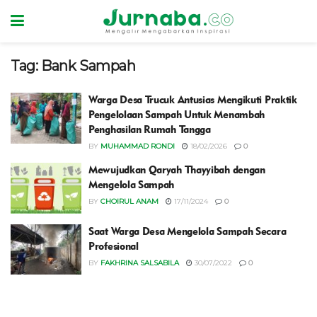
Tag:
Bank Sampah
Warga Desa Trucuk Antusias Mengikuti Praktik
Pengelolaan Sampah Untuk Menambah
Penghasilan Rumah Tangga
BY
MUHAMMAD RONDI
18/02/2026
0
Mewujudkan Qaryah Thayyibah dengan
Mengelola Sampah
BY
CHOIRUL ANAM
17/11/2024
0
Saat Warga Desa Mengelola Sampah Secara
Profesional
BY
FAKHRINA SALSABILA
30/07/2022
0