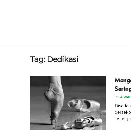
Tag:
Dedikasi
Menge
Serin
BY
A WA
Disadari
berseko
insting 