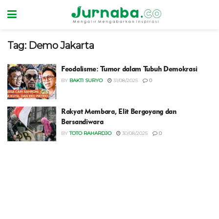
Tag:
Demo Jakarta
Feodalisme: Tumor dalam Tubuh Demokrasi
BY
BAKTI SURYO
31/08/2025
0
Rakyat Membara, Elit Bergoyang dan
Bersandiwara
BY
TOTO RAHARDJO
30/08/2025
0