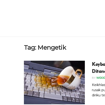
Tag:
Mengetik
Keybo
Dita
BY
WIDO
Keikhla
rusak p
diriku te