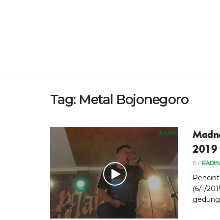
Tag:
Metal Bojonegoro
Madne
2019
BY
RADI
Pencint
(6/1/20
gedung 