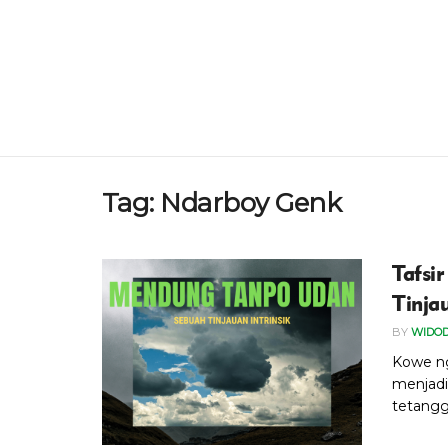
Tag:
Ndarboy Genk
Tafsi
Tinjau
BY
WIDO
Kowe ng
menjadi
tetangga