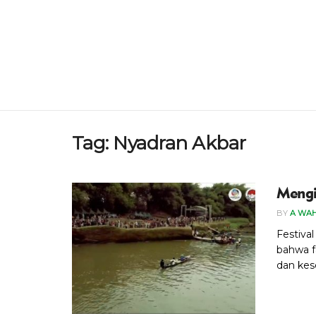
Tag:
Nyadran Akbar
Mengi
BY
A WA
Festiva
bahwa f
dan kese