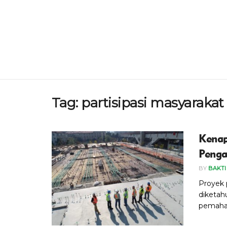
Tag:
partisipasi masyarakat
Kenap
Penga
BY
BAKTI
Proyek 
diketah
pemaham