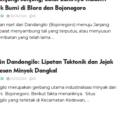
k Bumi di Blora dan Bojonegoro
SI
30/05/2026
0
nan riset dari Dandangilo (Bojonegoro) menuju Janjang
, ibarat menyambung tali yang terputus, atau menyusun
embatan yang telah lama ...
lin Dandangilo: Lipatan Tektonik dan Jejak
san Minyak Dangkal
SI
25/05/2026
0
ilo merupakan gerbang utama industrialisasi minyak dan
i Bojonegoro. Berikut fakta menariknya. Situs
ilo yang terletak di Kecamatan Kedewan, ...