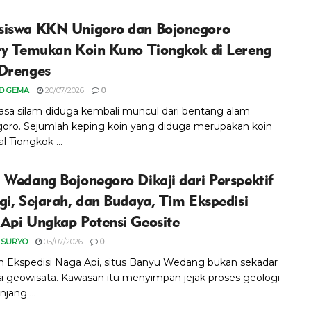
iswa KKN Unigoro dan Bojonegoro
ry Temukan Koin Kuno Tiongkok di Lereng
Drenges
D GEMA
20/07/2026
0
asa silam diduga kembali muncul dari bentang alam
oro. Sejumlah keping koin yang diduga merupakan koin
l Tiongkok ...
 Wedang Bojonegoro Dikaji dari Perspektif
gi, Sejarah, dan Budaya, Tim Ekspedisi
Api Ungkap Potensi Geosite
 SURYO
05/07/2026
0
m Ekspedisi Naga Api, situs Banyu Wedang bukan sekadar
si geowisata. Kawasan itu menyimpan jejak proses geologi
jang ...