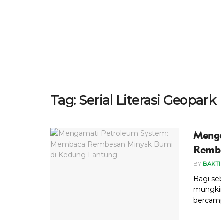
Tag:
Serial Literasi Geopark
Menga
Rembe
BY
BAKTI
Bagi se
mungki
bercampu