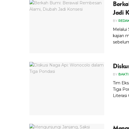
Berka
Jadi 
BY
REDAK
Melalui
kajian 
sebelum
Disku
BY
BAKTI
Tim Eks
Tiga Pon
Literasi
Mengu