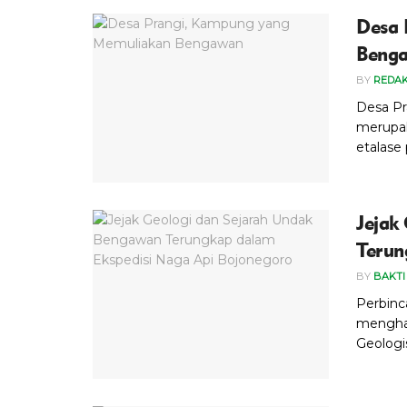
Desa 
Beng
BY
REDAK
Desa Pr
merupak
etalase 
Jejak
Terun
BY
BAKTI
Perbinc
menghan
Geologis