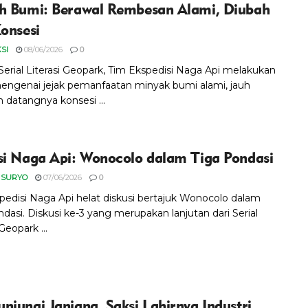
h Bumi: Berawal Rembesan Alami, Diubah
Konsesi
SI
08/06/2026
0
 Serial Literasi Geopark, Tim Ekspedisi Naga Api melakukan
mengenai jejak pemanfaatan minyak bumi alami, jauh
 datangnya konsesi ...
si Naga Api: Wonocolo dalam Tiga Pondasi
 SURYO
07/06/2026
0
pedisi Naga Api helat diskusi bertajuk Wonocolo dalam
dasi. Diskusi ke-3 yang merupakan lanjutan dari Serial
 Geopark ...
njungi Janjang, Saksi Lahirnya Industri