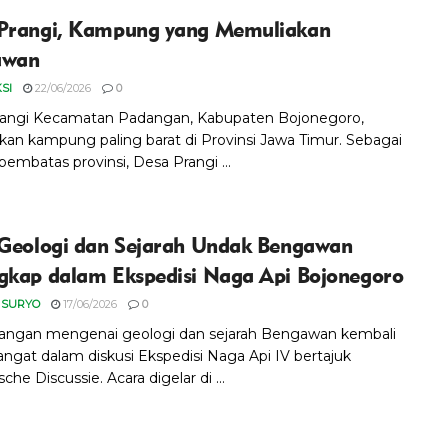
Prangi, Kampung yang Memuliakan
awan
SI
22/06/2026
0
angi Kecamatan Padangan, Kabupaten Bojonegoro,
an kampung paling barat di Provinsi Jawa Timur. Sebagai
pembatas provinsi, Desa Prangi ...
 Geologi dan Sejarah Undak Bengawan
gkap dalam Ekspedisi Naga Api Bojonegoro
 SURYO
17/06/2026
0
angan mengenai geologi dan sejarah Bengawan kembali
gat dalam diskusi Ekspedisi Naga Api IV bertajuk
che Discussie. Acara digelar di ...