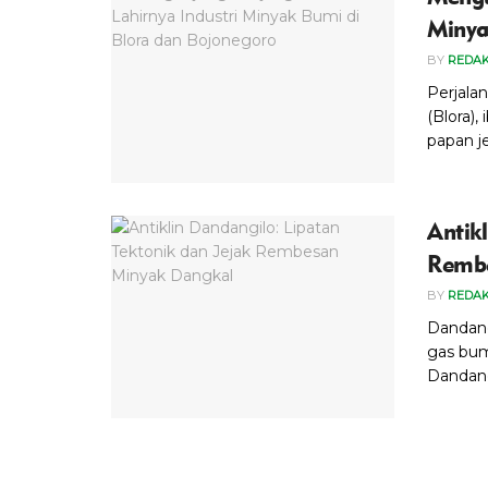
Minya
BY
REDAK
Perjala
(Blora)
papan j
Antik
Rembe
BY
REDAK
Dandang
gas bum
Dandang