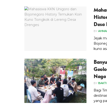
Mahas
Histo
Desa 
BY
AHMA
Jejak m
Bojoneg
kuno asa
Banyu
Geolo
Naga 
BY
BAKTI
Bagi Ti
destina
yang pan