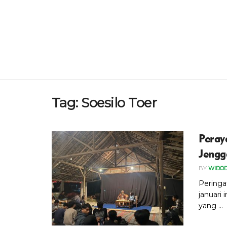
Tag:
Soesilo Toer
Peray
Jengg
BY
WIDO
Peringa
januari 
yang ...