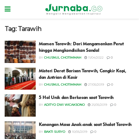
Tag:
Tarawih
Momen Tarawih: Dari Mengamankan Perut
hingga Mengkondisikan Sandal
BY
CHUSNUL CHOTIMMAH
11/04/2022
0
Misteri Deret Barisan Tarawih, Cangkir Kopi,
dan Antrian di Kasir
BY
CHUSNUL CHOTIMMAH
27/05/2019
0
5 Hal Unik dan Berkesan saat Tarawih
BY
ADITYO DWI WICAKSONO
25/05/2019
0
Kenangan Masa Anak-anak saat Sholat Tarawih
BY
BAKTI SURYO
10/05/2019
0