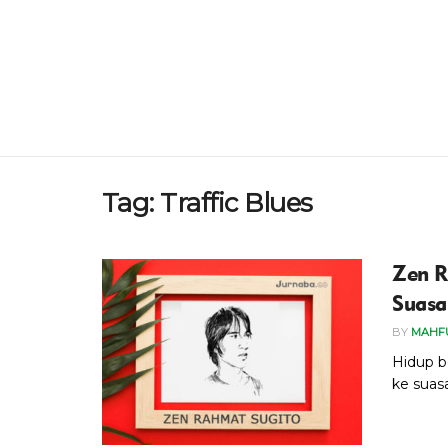
Tag:
Traffic Blues
Zen R
Suasa
BY
MAHF
Hidup b
ke suas