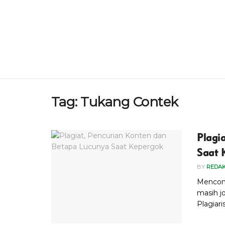
Tag:
Tukang Contek
Plagi
Saat 
BY
REDAK
Mencom
masih j
Plagiar