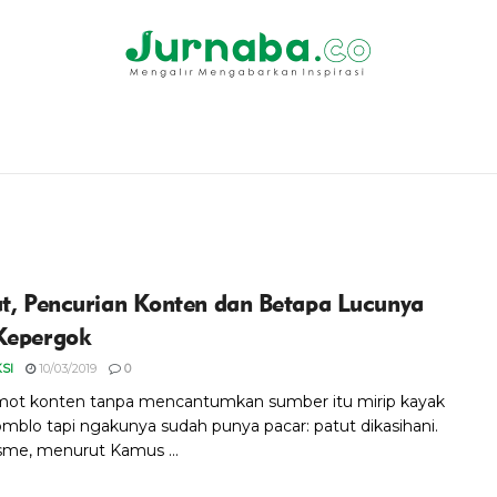
at, Pencurian Konten dan Betapa Lucunya
Kepergok
SI
10/03/2019
0
ot konten tanpa mencantumkan sumber itu mirip kayak
omblo tapi ngakunya sudah punya pacar: patut dikasihani.
isme, menurut Kamus ...