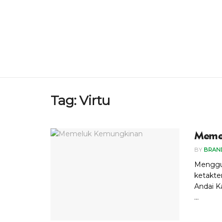
Tag:
Virtu
Meme
BY
BRAN
Menggun
ketakte
Andai K
...