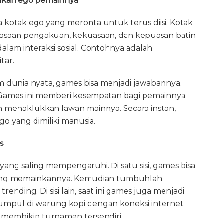
sikan ego pemainnya
 kotak ego yang meronta untuk terus diisi. Kotak
rasaan pengakuan, kekuasaan, dan kepuasan batin
dalam interaksi sosial. Contohnya adalah
tar.
lam dunia nyata, games bisa menjadi jawabannya.
Games ini memberi kesempatan bagi pemainnya
 menaklukkan lawan mainnya. Secara instan,
o yang dimiliki manusia.
s
ng saling mempengaruhi. Di satu sisi, games bisa
 yang memainkannya. Kemudian tumbuhlah
ding. Di sisi lain, saat ini games juga menjadi
ngumpul di warung kopi dengan koneksi internet
 membikin turnamen tersendiri.