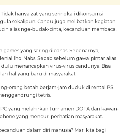
Tidak hanya zat yang seringkali dikonsumsi
at gula sekalipun. Candu juga melibatkan kegiatan
bucin alias nge-budak-cinta, kecanduan membaca,
an games yang sering dibahas. Sebenarnya,
enial lho, Nabs. Sebab sebelum gawai pintar alias
h dulu menancapkan virus-virus candunya. Bisa
h hal yang baru di masyarakat.
ng-orang betah berjam-jam duduk di rental PS.
enggandrungi tetris.
an PC yang melahirkan turnamen DOTA dan kawan-
artphone yang mencuri perhatian masyarakat.
kecanduan dalam diri manusia? Mari kita bagi