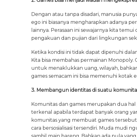
2. Games bisa menjadi wadah mengekspre
Dengan atau tanpa disadari, manusia punya
ego ini biasanya mengharapkan adanya pe
lainnya. Perasaan ini sewajarnya kita temui 
pengakuan dan pujian dari lingkungan seki
Ketika kondisi ini tidak dapat dipenuhi da
Kita bisa membahas permainan Monopoly. 
untuk menaklukkan uang, wilayah, bahkan
games semacam ini bisa memenuhi kotak eg
3. Membangun identitas di suatu komunita
Komunitas dan games merupakan dua hal ya
terkenal apabila terdapat banyak orang
komunitas yang membuat games tersebut tren
cara bersosialisasi tersendiri. Muda mudi 
sambil main bareng. Bahkan ada pula yang