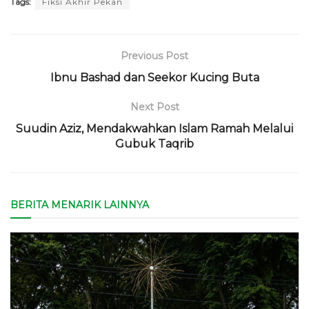
Tags:
Fiksi Akhir Pekan
Previous Post
Ibnu Bashad dan Seekor Kucing Buta
Next Post
Suudin Aziz, Mendakwahkan Islam Ramah Melalui
Gubuk Taqrib
BERITA MENARIK LAINNYA