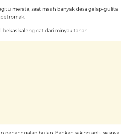
itu merata, saat masih banyak desa gelap-gulita
 petromak.
 bekas kaleng cat dari minyak tanah.
gan penanggalan bulan. Bahkan saking antusiasnya