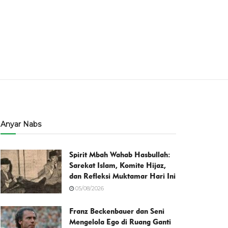
Anyar Nabs
Spirit Mbah Wahab Hasbullah:
Sarekat Islam, Komite Hijaz,
dan Refleksi Muktamar Hari Ini
05/08/2026
Franz Beckenbauer dan Seni
Mengelola Ego di Ruang Ganti