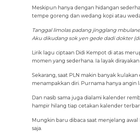
Meskipun hanya dengan hidangan sederhan
tempe goreng dan wedang kopi atau weda
Tanggal limolas padang jingglang mbulane 
Aku dikudang sok yen gede dadi dokter (d
Lirik lagu ciptaan Didi Kempot di atas 
momen yang sederhana. Ia layak dirayaka
Sekarang, saat PLN makin banyak kulakan 
menampakkan diri. Purnama hanya angin la
Dan nasib sama juga dialami kalender re
hampir hilang tiap cetakan kalender terbar
Mungkin baru dibaca saat menjelang awal 
saja.