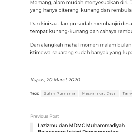
Memang, alam mudah menyesuaikan diri. Du
yang hanya diterangi kunang dan rembulan
Dan kini saat lampu sudah membanjiri desa,
tempat kunang-kunang dan cahaya rembul
Dan alangkah mahal momen malam bulan purn
istimewa, sekarang sudah banyak yang lu
Kapas, 20 Maret 2020
Tags:
Bulan Purnama
Masyarakat Desa
Tamg
Previous Post
Lazizmu dan MDMC Muhammadiyah