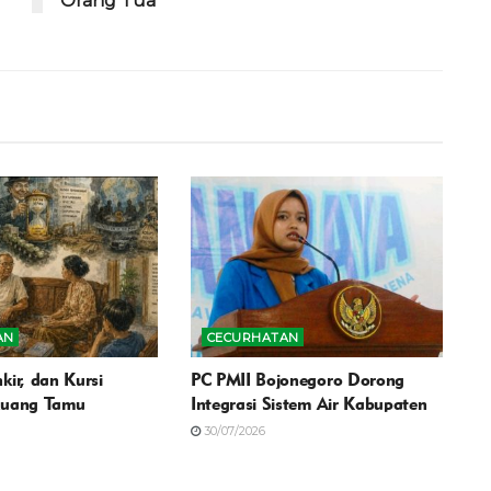
Orang Tua
AN
CECURHATAN
kir, dan Kursi
PC PMII Bojonegoro Dorong
Ruang Tamu
Integrasi Sistem Air Kabupaten
30/07/2026