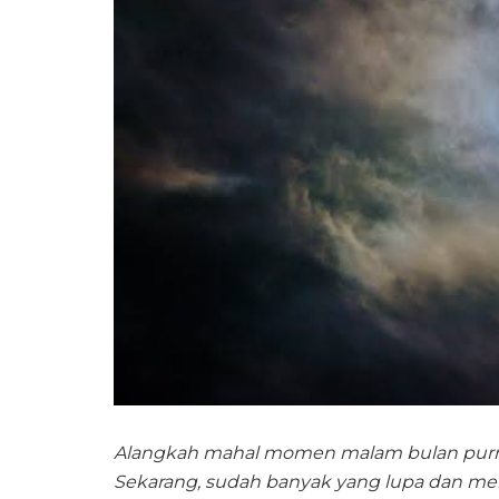
Alangkah mahal momen malam bulan purnama 
Sekarang, sudah banyak yang lupa dan m