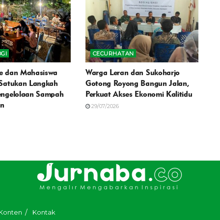
GI
CECURHATAN
ute dan Mahasiswa
Warga Leran dan Sukoharjo
 Satukan Langkah
Gotong Royong Bangun Jalan,
engelolaan Sampah
Perkuat Akses Ekonomi Kalitidu
an
29/07/2026
 Konten
Kontak