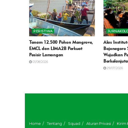
PERISTIWA
JURNAKOLO
Tanam 12.500 Pohon Mangrove,
Alas Instit
EMCL dan LIMA2B Perkuat
Bojonegoro
Pesisir Lamongan
Wujudkan P
Berkelanjut
01/08/2026
29/07/2026
Home
Tentang
Squad
Aturan Privasi
Kirim