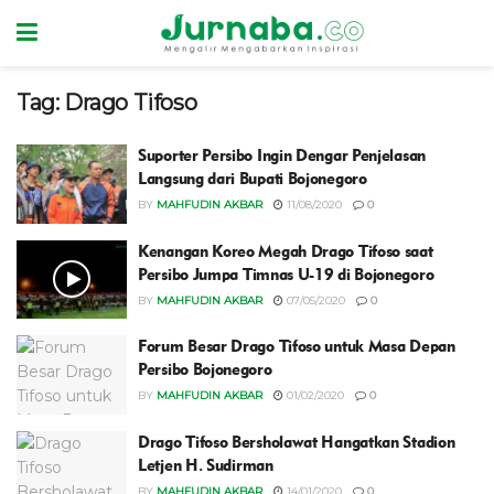
Tag:
Drago Tifoso
Suporter Persibo Ingin Dengar Penjelasan
Langsung dari Bupati Bojonegoro
BY
MAHFUDIN AKBAR
11/08/2020
0
Kenangan Koreo Megah Drago Tifoso saat
Persibo Jumpa Timnas U-19 di Bojonegoro
BY
MAHFUDIN AKBAR
07/05/2020
0
Forum Besar Drago Tifoso untuk Masa Depan
Persibo Bojonegoro
BY
MAHFUDIN AKBAR
01/02/2020
0
Drago Tifoso Bersholawat Hangatkan Stadion
Letjen H. Sudirman
BY
MAHFUDIN AKBAR
14/01/2020
0