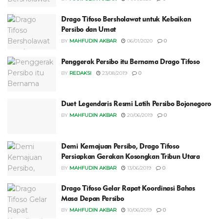
Drago Tifoso Bersholawat untuk Kebaikan
Persibo dan Umat
BY
MAHFUDIN AKBAR
06/01/2020
0
Penggerak Persibo itu Bernama Drago Tifoso
BY
REDAKSI
23/08/2019
0
Duet Legendaris Resmi Latih Persibo Bojonegoro
BY
MAHFUDIN AKBAR
20/06/2019
0
Demi Kemajuan Persibo, Drago Tifoso
Persiapkan Gerakan Kosongkan Tribun Utara
BY
MAHFUDIN AKBAR
13/06/2019
0
Drago Tifoso Gelar Rapat Koordinasi Bahas
Masa Depan Persibo
BY
MAHFUDIN AKBAR
10/06/2019
0