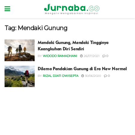
Tag:
Mendaki Gunung
Mendaki Gunung, Mendaki Tingginya
Keangkuhan Diri Sendiri
BY
WIDODO RAMADHANI
26/07/2021
0
Dilema Pendakian Gunung di Era New Normal
BY
RIZAL DJATI DWISEPTA
30/06/2020
0