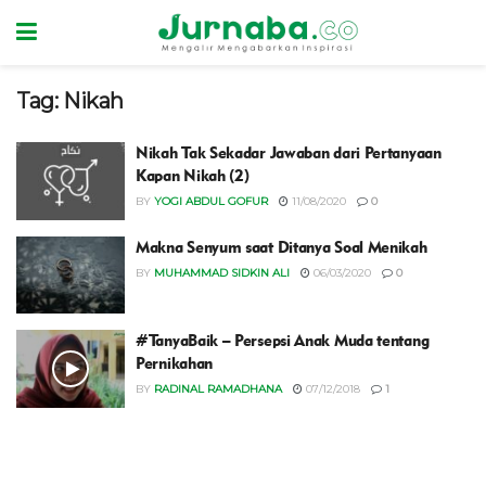
Tag:
Nikah
Nikah Tak Sekadar Jawaban dari Pertanyaan
Kapan Nikah (2)
BY
YOGI ABDUL GOFUR
11/08/2020
0
Makna Senyum saat Ditanya Soal Menikah
BY
MUHAMMAD SIDKIN ALI
06/03/2020
0
#TanyaBaik – Persepsi Anak Muda tentang
Pernikahan
BY
RADINAL RAMADHANA
07/12/2018
1