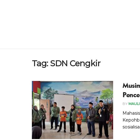
Tag:
SDN Cengkir
Musim
Pence
BY
MAUL
Mahasis
Kepohba
sosiali