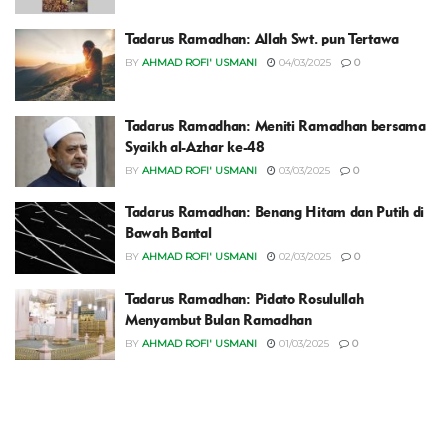
Tadarus Ramadhan: Allah Swt. pun Tertawa
BY
AHMAD ROFI' USMANI
04/03/2025
0
Tadarus Ramadhan: Meniti Ramadhan bersama
Syaikh al-Azhar ke-48
BY
AHMAD ROFI' USMANI
03/03/2025
0
Tadarus Ramadhan: Benang Hitam dan Putih di
Bawah Bantal
BY
AHMAD ROFI' USMANI
02/03/2025
0
Tadarus Ramadhan: Pidato Rosulullah
Menyambut Bulan Ramadhan
BY
AHMAD ROFI' USMANI
01/03/2025
0