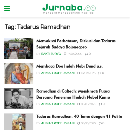
Tag:
Tadarus Ramadhan
Memaknai Perbatasan, Diskusi dan Tadarus
Sejarah Budaya Bojonegoro
BY
BAKTI SURYO
17/03/2026
0
Membaca Doa Indah Nabi Daud a.s.
BY
AHMAD ROFI' USMANI
14/03/2025
0
Ramadhan di Caltech: Menikmati Puasa
Bersama Penerima Hadiah Nobel Kimia
BY
AHMAD ROFI' USMANI
06/03/2025
0
Tadarus Ramadhan: 40 Tamu dengan 41 Pelita
BY
AHMAD ROFI' USMANI
05/03/2025
0