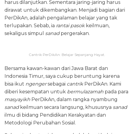
harus dilanjutkan. Sementara jaring-jaring harus
dirawat untuk dikembangkan. Menjadi bagian dari
PerDikAn, adalah pengalaman belajar yang tak
terlupakan. Sebab, ia
rantai pasok
keilmuan,
sekaligus simpul
sanad
pergerakan.
Cantrik PerDikAn: Belajar Sepanjang Hayat.
Bersama kawan-kawan dari Jawa Barat dan
Indonesia Timur, saya cukup beruntung karena
bisa ikut
ngenger
sebagai
cantrik
PerDikAn. Kami
diberi kesempatan untuk
bermulazamah
pada para
masyayikh
PerDikAn, dalam rangka nyambung
sanad
keilmuan secara langsung, khususnya
sanad
ilmu di bidang Pendidikan Kerakyatan dan
Metodologi Perubahan Sosial.