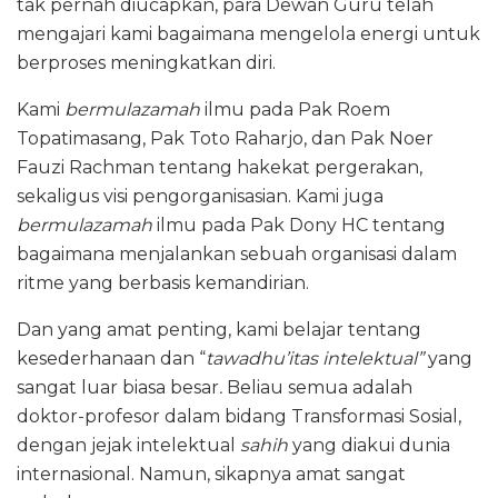
tak pernah diucapkan, para Dewan Guru telah
mengajari kami bagaimana mengelola energi untuk
berproses meningkatkan diri.
‎Kami
bermulazamah
ilmu pada Pak Roem
Topatimasang, Pak Toto Raharjo, dan Pak Noer
Fauzi Rachman tentang hakekat pergerakan,
sekaligus visi pengorganisasian. Kami juga
bermulazamah
ilmu pada Pak Dony HC tentang
bagaimana menjalankan sebuah organisasi dalam
ritme yang berbasis kemandirian.
Dan yang amat penting, kami belajar tentang
kesederhanaan dan “
tawadhu’itas intelektual”
yang
sangat luar biasa besar
.
Beliau semua adalah
doktor-profesor dalam bidang Transformasi Sosial,
dengan jejak intelektual
sahih
yang diakui dunia
internasional. Namun, sikapnya amat sangat