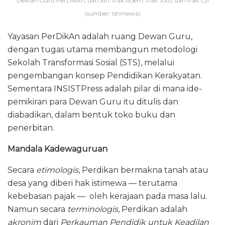
Dewan Guru PerDikAn, dari kiri: Pak Roem, Pak Toto, dan Pak Oji
(sumber: Istimewa)
Yayasan ‎PerDikAn adalah ruang Dewan Guru,
dengan tugas utama membangun metodologi
Sekolah Transformasi Sosial (STS), melalui
pengembangan konsep Pendidikan Kerakyatan.
Sementara INSISTPress adalah pilar di mana ide-
pemikiran para Dewan Guru itu ditulis dan
diabadikan, dalam bentuk toko buku dan
penerbitan.
Mandala Kadewaguruan
Secara
etimologis
, Perdikan bermakna tanah atau
desa yang diberi hak istimewa — terutama
kebebasan pajak — oleh kerajaan pada masa lalu.
Namun secara
terminologis
, Perdikan adalah
akronim
dari
Perkauman Pendidik untuk Keadilan