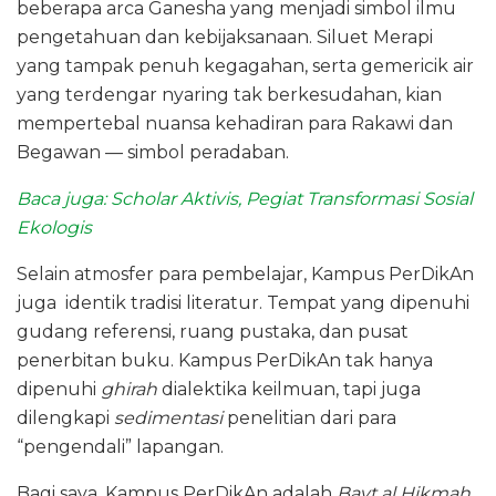
beberapa arca Ganesha yang menjadi simbol ilmu
pengetahuan dan kebijaksanaan. Siluet Merapi
yang tampak penuh kegagahan, serta gemericik air
yang terdengar nyaring tak berkesudahan, kian
mempertebal nuansa kehadiran para Rakawi dan
Begawan — simbol peradaban.
Baca juga: Scholar Aktivis, Pegiat Transformasi Sosial
Ekologis
Selain atmosfer para pembelajar, Kampus PerDikAn
juga identik tradisi literatur. Tempat yang dipenuhi
gudang referensi, ruang pustaka, dan pusat
penerbitan buku. Kampus PerDikAn tak hanya
dipenuhi
ghirah
dialektika keilmuan, tapi juga
dilengkapi
sedimentasi
penelitian dari para
“pengendali” lapangan.
Bagi saya, Kampus PerDikAn adalah
Bayt al Hikmah