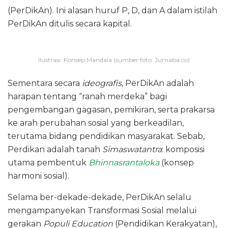
(PerDikAn). Ini alasan huruf P, D, dan A dalam istilah
PerDikAn ditulis secara kapital.
Ilustrasi: Konsep Mandala (sumber foto: Jurnaba.co)
‎Sementara secara
ideografis
, PerDikAn adalah
harapan tentang “ranah merdeka” bagi
pengembangan gagasan, pemikiran, serta prakarsa
ke arah perubahan sosial yang berkeadilan,
terutama bidang pendidikan masyarakat. Sebab,
Perdikan adalah tanah
Simaswatantra
: komposisi
utama pembentuk
Bhinnasrantaloka
(konsep
harmoni sosial).
Selama ber-dekade-dekade, PerDikAn selalu
mengampanyekan Transformasi Sosial melalui
gerakan
Populi Education
(Pendidikan Kerakyatan),