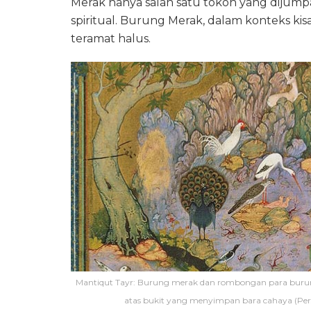
Merak hanya salah satu tokoh yang diju
spiritual. Burung Merak, dalam konteks ki
teramat halus.
Mantiqut Tayr: Burung merak dan rombongan para burun
atas bukit yang menyimpan bara cahaya (Per