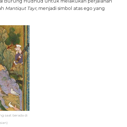
mpai Burung Hudhud untuk melakukan perjalanan
sah
Mantiqut Tayr
, menjadi simbol atas ego yang
g saat berada di
sian)