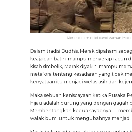
Merak dalam relief candi zaman Med
Dalam tradisi Budhis, Merak dipahami sebag
keajaiban batin: mampu menyerap racun da
kisah simbolik, Merak diyakini mampu m
metafora tentang kesadaran yang tidak m
kenyataan itu menjadi welas asih dan kejer
Maka sebuah keniscayaan ketika Pusaka P
Hijau adalah burung yang dengan gagah b
Membentangkan kedua sayapnya — member
walak bumi untuk mengubahnya menjadi c
‎Meski belum ada kontak langsung antara
M