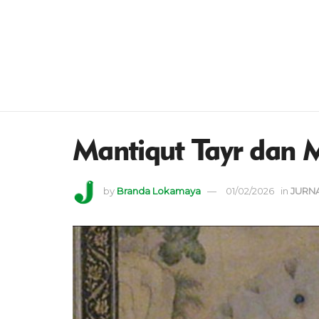
Mantiqut Tayr dan M
by
Branda Lokamaya
01/02/2026
in
JURN