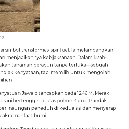
ang
ai simbol transformasi spiritual. Ia melambangkan
n menjadikannya kebijaksanaan. Dalam kisah-
emakan tanaman beracun tanpa terluka—sebuah
enolak kenyataan, tapi memilih untuk mengolah
nihan.
enyatuan Jawa ditancapkan pada 1246 M, Merak
erani bertengger di atas pohon Kamal Pandak.
i naungan peneduh di kedua sisi dan menyerap
akra manfaat bumi.
antiqut Tayr
dengan Jawa pada zaman Kerajaan