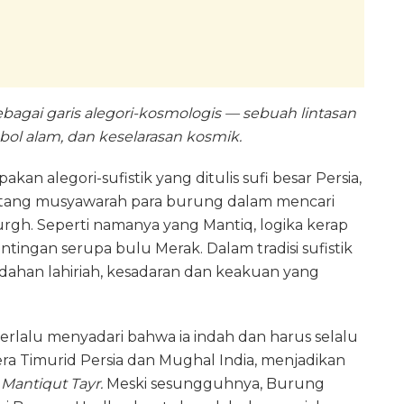
bagai garis alegori-kosmologis — sebuah lintasan
bol alam, dan keselarasan kosmik.
n alegori-sufistik yang ditulis sufi besar Persia,
tentang musyawarah para burung dalam mencari
urgh. Seperti namanya yang Mantiq, logika kerap
ntingan serupa bulu Merak. Dalam tradisi sufistik
ahan lahiriah, kesadaran dan keakuan yang
terlalu menyadari bahwa ia indah dan harus selalu
ra Timurid Persia dan Mughal India, menjadikan
m
Mantiqut Tayr.
Meski sesungguhnya, Burung