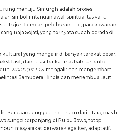
burung menuju Simurgh adalah proses
h simbol rintangan awal: spiritualitas yang
elewati Tujuh Lembah peleburan ego, para kawanan
ng Raja Sejati, yang ternyata sudah berada di
uh kultural yang mengalir di banyak tarekat besar.
k eksklusif, dan tidak terikat mazhab tertentu.
 pun.
Mantiqut Tayr
mengalir dan mengembara,
 melintasi Samudera Hindia dan menembus Laut
lis, Kerajaan Jenggala, imperium dari utara, masih
a sungai terpanjang di Pulau Jawa, tetap
pun masyarakat berwatak egaliter, adaptatif,