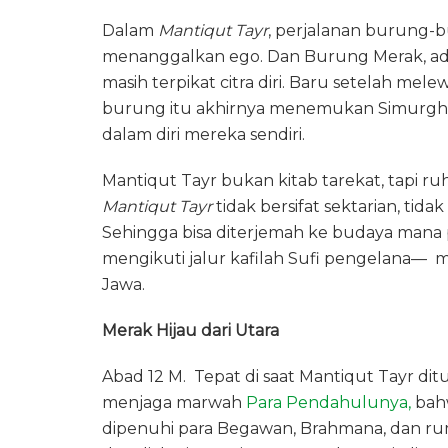
Dalam
Mantiqut Tayr
, perjalanan burung-
menanggalkan ego. Dan Burung Merak, adala
masih terpikat citra diri. Baru setelah m
burung itu akhirnya menemukan Simurgh sa
dalam diri mereka sendiri.
‎Mantiqut Tayr bukan kitab tarekat,‎ tapi r
Mantiqut Tayr
tidak bersifat sektarian, tida
Sehingga bisa diterjemah ke budaya mana
mengikuti jalur kafilah Sufi pengelana—
Jawa.
Merak Hijau dari Utara
‎Abad 12 M. Tepat di saat Mantiqut Tayr ditu
menjaga marwah
Para Pendahulunya,
bahw
dipenuhi para Begawan, Brahmana, dan rum