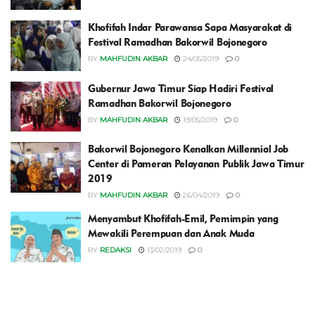
Khofifah Indar Parawansa Sapa Masyarakat di
Festival Ramadhan Bakorwil Bojonegoro
BY
MAHFUDIN AKBAR
24/05/2019
0
Gubernur Jawa Timur Siap Hadiri Festival
Ramadhan Bakorwil Bojonegoro
BY
MAHFUDIN AKBAR
19/05/2019
0
Bakorwil Bojonegoro Kenalkan Millennial Job
Center di Pameran Pelayanan Publik Jawa Timur
2019
BY
MAHFUDIN AKBAR
26/04/2019
0
Menyambut Khofifah-Emil, Pemimpin yang
Mewakili Perempuan dan Anak Muda
BY
REDAKSI
13/02/2019
0