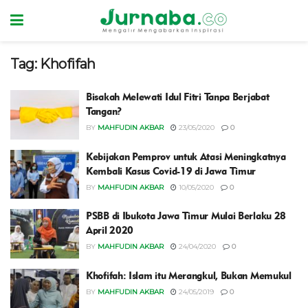
Tag:
Khofifah
Bisakah Melewati Idul Fitri Tanpa Berjabat
Tangan?
BY
MAHFUDIN AKBAR
23/05/2020
0
Kebijakan Pemprov untuk Atasi Meningkatnya
Kembali Kasus Covid-19 di Jawa Timur
BY
MAHFUDIN AKBAR
10/05/2020
0
PSBB di Ibukota Jawa Timur Mulai Berlaku 28
April 2020
BY
MAHFUDIN AKBAR
24/04/2020
0
Khofifah: Islam itu Merangkul, Bukan Memukul
BY
MAHFUDIN AKBAR
24/05/2019
0