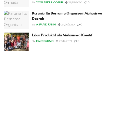
BY
YOGI ABDUL GOFUR
26/03/2020
0
Karunia Itu Bernama Organisasi Mahasiswa
Daerah
BY
A. FARID FAKIH
24/01/2020
0
Libur Produktif ala Mahasiswa Kreatif
BY
BAKTI SURYO
29/12/2019
0