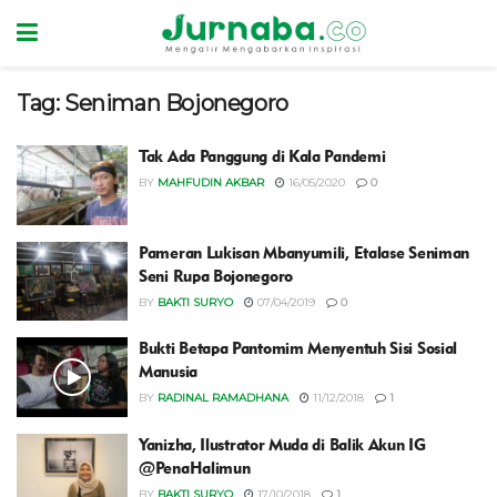
Tag:
Seniman Bojonegoro
Tak Ada Panggung di Kala Pandemi
BY
MAHFUDIN AKBAR
16/05/2020
0
Pameran Lukisan Mbanyumili, Etalase Seniman
Seni Rupa Bojonegoro
BY
BAKTI SURYO
07/04/2019
0
Bukti Betapa Pantomim Menyentuh Sisi Sosial
Manusia
BY
RADINAL RAMADHANA
11/12/2018
1
Yanizha, Ilustrator Muda di Balik Akun IG
@PenaHalimun
BY
BAKTI SURYO
17/10/2018
1