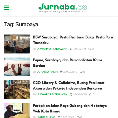
Tag:
Surabaya
BBW Surabaya: Pesta Pemburu Buku, Pesta Para
Tsundoku
BY
A WAHYU RIZKIAWAN
12/10/2019
0
Papua, Surabaya, dan Persahabatan Kami
Berdua
BY
A. FARID FAKIH
20/08/2019
0
C2O Library & Collabtive, Ruang Penikmat
Aksara dan Pekerja Independen Berkarya
BY
A WAHYU RIZKIAWAN
23/06/2019
0
Perbaikan Jalan Raya Gubeng dan Hebatnya
Wali Kota Risma
BY
BAKTI SURYO
28/12/2018
0