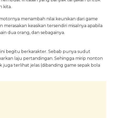
 kita.
 motornya menambah nilai keunikan dari game
n merasakan keasikan tersendiri misalnya apabila
ain dua orang, dan sebagainya.
ni begitu berkarakter. Sebab punya sudut
rkan laju pertandingan. Sehingga mirip nonton
k juga terlihat jelas (dibanding game sepak bola