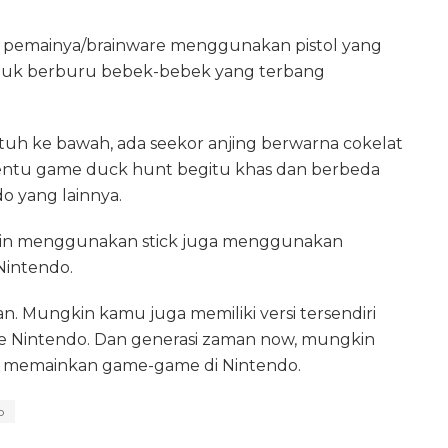
pemainya/brainware menggunakan pistol yang
tuk berburu bebek-bebek yang terbang
tuh ke bawah, ada seekor anjing berwarna cokelat
Tentu game duck hunt begitu khas dan berbeda
o yang lainnya.
lain menggunakan stick juga menggunakan
Nintendo.
n. Mungkin kamu juga memiliki versi tersendiri
e Nintendo. Dan generasi zaman now, mungkin
sa memainkan game-game di Nintendo.
o