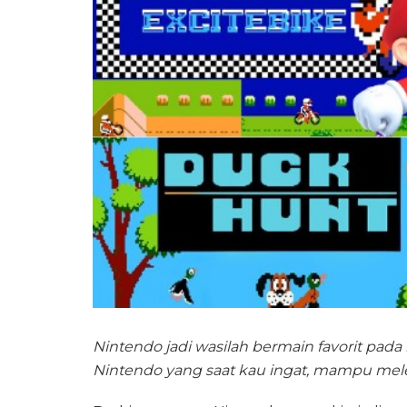
Nintendo jadi wasilah bermain favorit pad
Nintendo yang saat kau ingat, mampu me