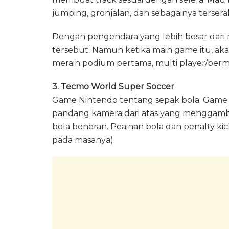
jumping, gronjalan, dan sebagainya terserah
Dengan pengendara yang lebih besar dari
tersebut. Namun ketika main game itu, aka
meraih podium pertama, multi player/berm
3. Tecmo World Super Soccer
Game Nintendo tentang sepak bola. Game i
pandang kamera dari atas yang menggamba
bola beneran. Peainan bola dan penalty kic
pada masanya).