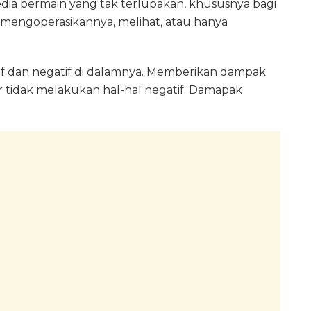
dia bermain yang tak terlupakan, khususnya bagi
mengoperasikannya, melihat, atau hanya
if dan negatif di dalamnya. Memberikan dampak
ar tidak melakukan hal-hal negatif. Damapak