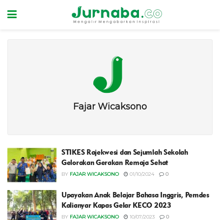
Fajar Wicaksono
STIKES Rajekwesi dan Sejumlah Sekolah
Gelorakan Gerakan Remaja Sehat
BY
FAJAR WICAKSONO
01/10/2024
0
Upayakan Anak Belajar Bahasa Inggris, Pemdes
Kalianyar Kapas Gelar KECO 2023
BY
FAJAR WICAKSONO
10/07/2023
0