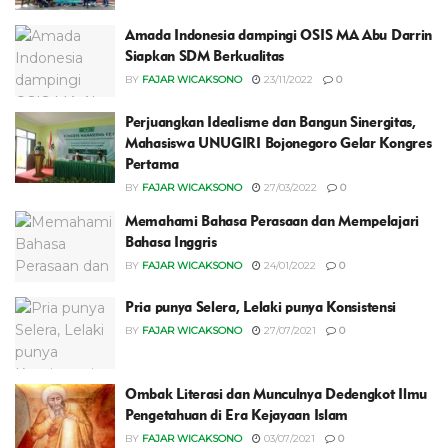
Amada Indonesia dampingi OSIS MA Abu Darrin
Siapkan SDM Berkualitas
BY
FAJAR WICAKSONO
23/11/2022
0
Perjuangkan Idealisme dan Bangun Sinergitas,
Mahasiswa UNUGIRI Bojonegoro Gelar Kongres
Pertama
BY
FAJAR WICAKSONO
27/03/2022
0
Memahami Bahasa Perasaan dan Mempelajari
Bahasa Inggris
BY
FAJAR WICAKSONO
24/01/2022
0
Pria punya Selera, Lelaki punya Konsistensi
BY
FAJAR WICAKSONO
27/07/2021
0
Ombak Literasi dan Munculnya Dedengkot Ilmu
Pengetahuan di Era Kejayaan Islam
BY
FAJAR WICAKSONO
03/07/2021
0