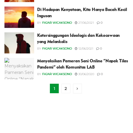
Di Hadapan Kenyataan, Kita Hanya Bocah Kecil
Ingusan
BY
FAJAR WICAKSONO
27/06/2021
0
Ketersinggungan Ideologis dan Kekecewaan
yang Melankolis
BY
FAJAR WICAKSONO
12/06/2021
0
Menyaksikan Pameran Seni Online “Napak Tilas
Pandemi” oleh Komunitas LAB
BY
FAJAR WICAKSONO
30/06/2020
0
1
2