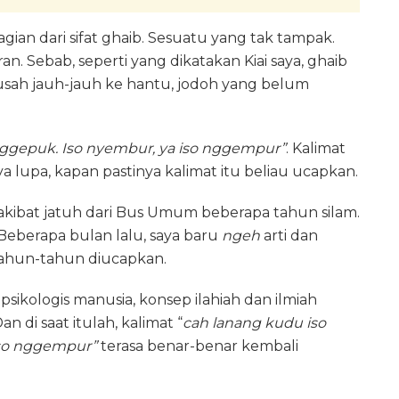
agian dari sifat ghaib. Sesuatu yang tak tampak.
n. Sebab, seperti yang dikatakan Kiai saya, ghaib
usah jauh-jauh ke hantu, jodoh yang belum
nggepuk. Iso nyembur, ya iso nggempur”
. Kalimat
a lupa, kapan pastinya kalimat itu beliau ucapkan.
kit akibat jatuh dari Bus Umum beberapa tahun silam.
 Beberapa bulan lalu, saya baru
ngeh
arti dan
rtahun-tahun diucapkan.
ikologis manusia, konsep ilahiah dan ilmiah
n di saat itulah, kalimat “
cah lanang kudu iso
iso nggempur”
terasa benar-benar kembali