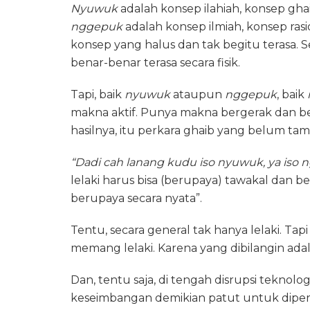
Nyuwuk
adalah konsep ilahiah, konsep gh
nggepuk
adalah konsep ilmiah, konsep rasi
konsep yang halus dan tak begitu terasa.
benar-benar terasa secara fisik.
Tapi, baik
nyuwuk
ataupun
nggepuk
, baik
makna aktif. Punya makna bergerak dan b
hasilnya, itu perkara ghaib yang belum t
“Dadi cah lanang kudu iso nyuwuk, ya iso
lelaki harus bisa (berupaya) tawakal dan b
berupaya secara nyata”.
Tentu, secara general tak hanya lelaki. T
memang lelaki. Karena yang dibilangin adal
Dan, tentu saja, di tengah disrupsi teknolog
keseimbangan demikian patut untuk dipertah