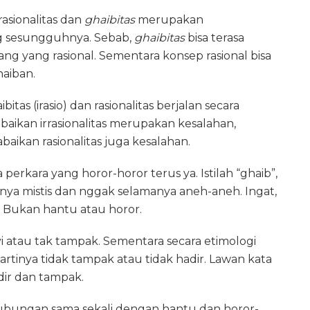
asionalitas dan
ghaibitas
merupakan
 sesungguhnya. Sebab,
ghaibitas
bisa terasa
g yang rasional. Sementara konsep rasional bisa
aiban.
s (irasio) dan rasionalitas berjalan secara
aikan irrasionalitas merupakan kesalahan,
ikan rasionalitas juga kesalahan.
da perkara yang horor-horor terus ya. Istilah “ghaib”,
ya mistis dan nggak selamanya aneh-aneh. Ingat,
. Bukan hantu atau horor.
i atau tak tampak. Sementara secara etimologi
artinya tidak tampak atau tidak hadir. Lawan kata
dir dan tampak.
erhubungan sama sekali dengan hantu dan horor-