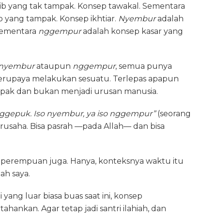
aib yang tak tampak. Konsep tawakal. Sementara
o yang tampak. Konsep ikhtiar.
Nyembur
adalah
 Sementara
nggempur
adalah konsep kasar yang
nyembur
ataupun
nggempur
, semua punya
erupaya melakukan sesuatu. Terlepas apapun
ampak dan bukan menjadi urusan manusia.
 nggepuk. Iso nyembur, ya iso nggempur”
(seorang
erusaha. Bisa pasrah —pada Allah— dan bisa
api perempuan juga. Hanya, konteksnya waktu itu
ah saya.
i yang luar biasa buas saat ini, konsep
ankan. Agar tetap jadi santri ilahiah, dan