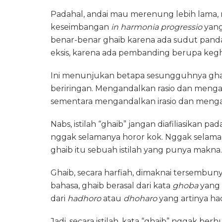
Padahal, andai mau merenung lebih lama, r
keseimbangan
in harmonia progressio
yang
benar-benar ghaib karena ada sudut pandan
eksis, karena ada pembanding berupa kegh
Ini menunjukan betapa sesungguhnya ghaibita
beriringan. Mengandalkan rasio dan mengab
sementara mengandalkan irasio dan mengaba
Nabs, istilah “ghaib” jangan diafiliasikan pa
nggak selamanya horor kok. Nggak selaman
ghaib itu sebuah istilah yang punya makna
Ghaib, secara harfiah, dimaknai tersembuny
bahasa, ghaib berasal dari kata
ghoba
yang 
dari
hadhoro
atau
dhoharo
yang artinya ha
Jadi, secara istilah, kata “ghaib” nggak b