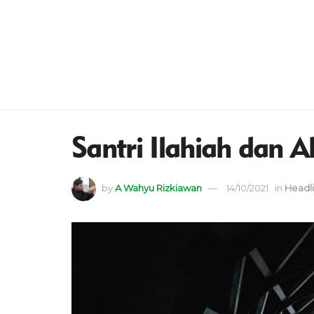
Santri Ilahiah dan 
by
A Wahyu Rizkiawan
14/10/2021
in
Headl