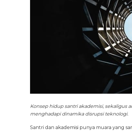
Konsep hidup santri akademisi, sekaligus a
menghadapi dinamika disrupsi teknologi.
Santri dan akademisi punya muara yang sa