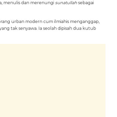
a, menulis dan merenungi
sunatullah
sebagai
rang urban modern cum ilmiahis menganggap,
yang tak senyawa. Ia seolah dipisah dua kutub