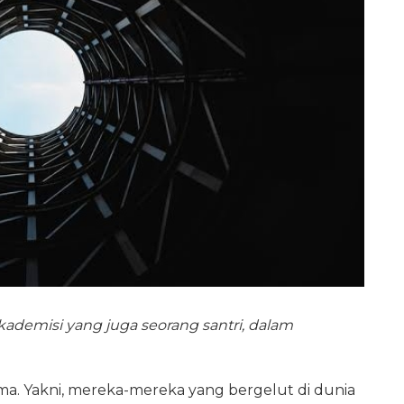
kademisi yang juga seorang santri, dalam
ma. Yakni, mereka-mereka yang bergelut di dunia