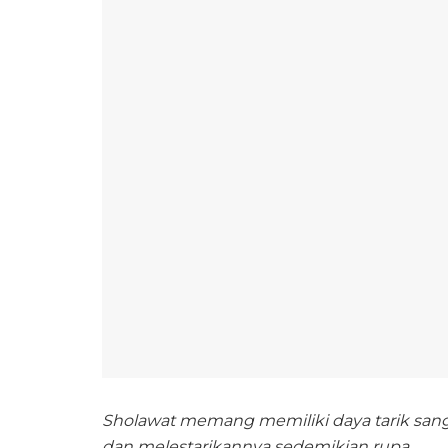
Sholawat memang memiliki daya tarik san
dan melestarikannya sedemikian rupa
.