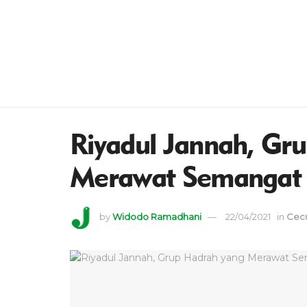
Riyadul Jannah, Gr
Merawat Semangat 
by
Widodo Ramadhani
22/04/2021
in
Cec