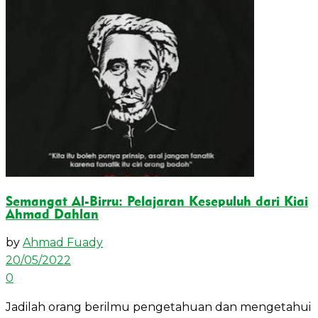
View All Result
Semangat Al-Birru: Pelajaran Kesepuluh dari Kiai
Ahmad Dahlan
by
Ahmad Fuady
20/05/2022
0
Jadilah orang berilmu pengetahuan dan mengetahui