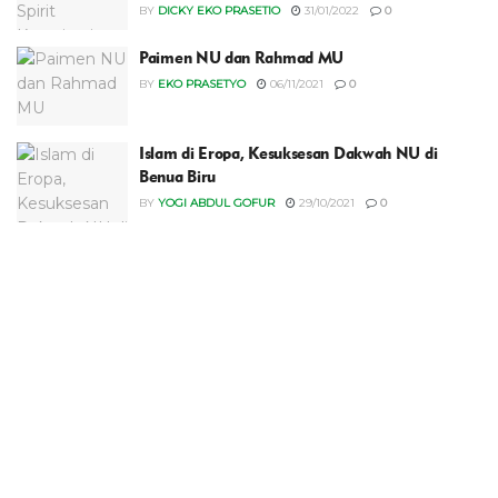
BY
DICKY EKO PRASETIO
31/01/2022
0
Paimen NU dan Rahmad MU
BY
EKO PRASETYO
06/11/2021
0
Islam di Eropa, Kesuksesan Dakwah NU di
Benua Biru
BY
YOGI ABDUL GOFUR
29/10/2021
0