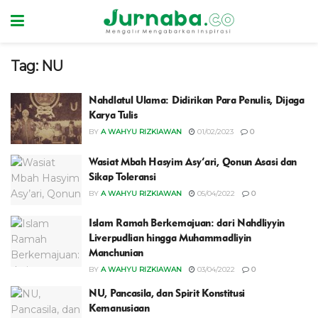
Tag:
NU
Nahdlatul Ulama: Didirikan Para Penulis, Dijaga
Karya Tulis
BY
A WAHYU RIZKIAWAN
01/02/2023
0
Wasiat Mbah Hasyim Asy’ari, Qonun Asasi dan
Sikap Toleransi
BY
A WAHYU RIZKIAWAN
05/04/2022
0
Islam Ramah Berkemajuan: dari Nahdliyyin
Liverpudlian hingga Muhammadliyin
Manchunian
BY
A WAHYU RIZKIAWAN
03/04/2022
0
NU, Pancasila, dan Spirit Konstitusi
Kemanusiaan