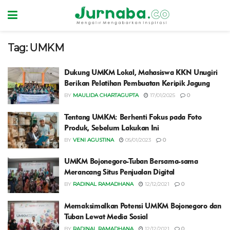
Tag:
UMKM
Dukung UMKM Lokal, Mahasiswa KKN Unugiri
Berikan Pelatihan Pembuatan Keripik Jagung
BY
MAULIDA CHARTAGUPTA
17/01/2025
0
Tentang UMKM: Berhenti Fokus pada Foto
Produk, Sebelum Lakukan Ini
BY
VENI AGUSTINA
05/01/2023
0
UMKM Bojonegoro-Tuban Bersama-sama
Merancang Situs Penjualan Digital
BY
RADINAL RAMADHANA
12/12/2021
0
Memaksimalkan Potensi UMKM Bojonegoro dan
Tuban Lewat Media Sosial
BY
RADINAL RAMADHANA
12/12/2021
0