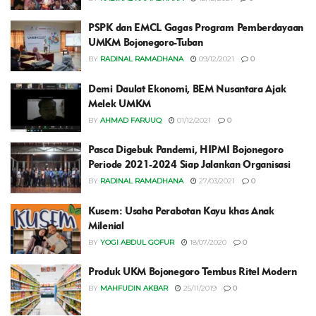
PSPK dan EMCL Gagas Program Pemberdayaan
UMKM Bojonegoro-Tuban
BY
RADINAL RAMADHANA
09/12/2021
0
Demi Daulat Ekonomi, BEM Nusantara Ajak
Melek UMKM
BY
AHMAD FARUUQ
01/12/2021
0
Pasca Digebuk Pandemi, HIPMI Bojonegoro
Periode 2021-2024 Siap Jalankan Organisasi
BY
RADINAL RAMADHANA
27/03/2021
0
Kusem: Usaha Perabotan Kayu khas Anak
Milenial
BY
YOGI ABDUL GOFUR
18/07/2020
0
Produk UKM Bojonegoro Tembus Ritel Modern
BY
MAHFUDIN AKBAR
25/11/2019
0