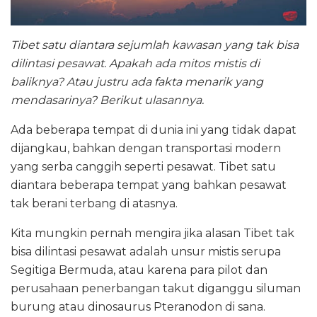
Tibet satu diantara sejumlah kawasan yang tak bisa
dilintasi pesawat. Apakah ada mitos mistis di
baliknya? Atau justru ada fakta menarik yang
mendasarinya? Berikut ulasannya.
Ada beberapa tempat di dunia ini yang tidak dapat
dijangkau, bahkan dengan transportasi modern
yang serba canggih seperti pesawat. Tibet satu
diantara beberapa tempat yang bahkan pesawat
tak berani terbang di atasnya.
Kita mungkin pernah mengira jika alasan Tibet tak
bisa dilintasi pesawat adalah unsur mistis serupa
Segitiga Bermuda, atau karena para pilot dan
perusahaan penerbangan takut diganggu siluman
burung atau dinosaurus Pteranodon di sana.