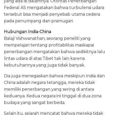
yang ada di dalamnya. Otoritas Penerbangan
Federal AS mengatakan bahwa turbulensi udara
tersebut bisa menjadi penyebab utama cedera
pada penumpang dan pramugari.
Hubungan India-China
Balaji Vishwanathan, seorang peneliti yang
mempelajari tentang profitabilitas maskapai
penerbangan mengatakan bahwa sedikitnya lalu
lintas udara di atas Tibet tak lain karena
kebutuhannya yang juga tidak banyak.
Dia juga menegaskan bahwa meskipun India dan
China adalah negara tetangga, mereka tidak
memiliki penerbangan yang sering di antara
keduanya. Kedua negara ini tinggal di dua zona
budaya yang sangat berbeda.
Selain itu, sejarah mencatat bahwa mereka tidak