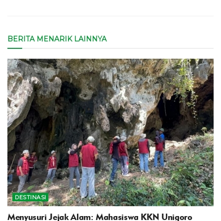
BERITA MENARIK LAINNYA
DESTINASI
Menyusuri Jejak Alam: Mahasiswa KKN Unigoro