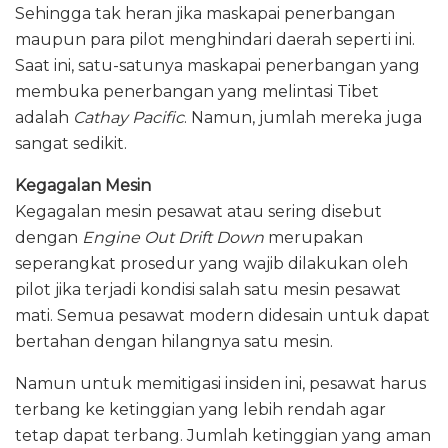
Sehingga tak heran jika maskapai penerbangan
maupun para pilot menghindari daerah seperti ini.
Saat ini, satu-satunya maskapai penerbangan yang
membuka penerbangan yang melintasi Tibet
adalah
Cathay Pacific
. Namun, jumlah mereka juga
sangat sedikit.
Kegagalan Mesin
Kegagalan mesin pesawat atau sering disebut
dengan
Engine Out Drift Down
merupakan
seperangkat prosedur yang wajib dilakukan oleh
pilot jika terjadi kondisi salah satu mesin pesawat
mati. Semua pesawat modern didesain untuk dapat
bertahan dengan hilangnya satu mesin.
Namun untuk memitigasi insiden ini, pesawat harus
terbang ke ketinggian yang lebih rendah agar
tetap dapat terbang. Jumlah ketinggian yang aman