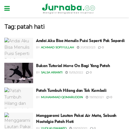
Tag:
patah hati
Andai Aku Bisa Menulis Puisi Seperti Pak Sapardi
BY
ACHMAD SOFIYULLAH
20/03/2023
0
Bukan Tutorial Move On Bagi Yang Patah
BY
SALSA ARIANTI
15/05/2022
0
Patah Tumbuh Hilang dan Tak Kembali
BY
MUHAMMAD QOMARUDDIN
19/09/2021
0
Menggarami Lautan Pakai Air Mata, Sebuah
Nostalgia Patah Hati
BY
YUDI KUSWANTO
03/03/2021
0