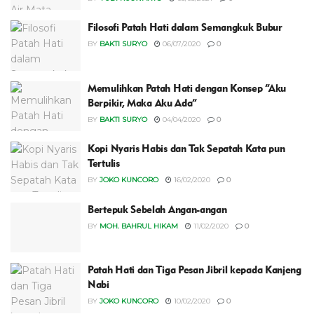
Filosofi Patah Hati dalam Semangkuk Bubur
BY
BAKTI SURYO
06/07/2020
0
Memulihkan Patah Hati dengan Konsep “Aku
Berpikir, Maka Aku Ada”
BY
BAKTI SURYO
04/04/2020
0
Kopi Nyaris Habis dan Tak Sepatah Kata pun
Tertulis
BY
JOKO KUNCORO
16/02/2020
0
Bertepuk Sebelah Angan-angan
BY
MOH. BAHRUL HIKAM
11/02/2020
0
Patah Hati dan Tiga Pesan Jibril kepada Kanjeng
Nabi
BY
JOKO KUNCORO
10/02/2020
0