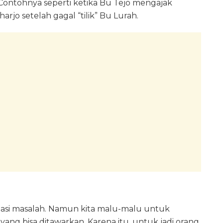
Contohnya seperti ketika Bu Tejo mengajak
jo setelah gagal “tilik” Bu Lurah.
asi masalah. Namun kita malu-malu untuk
yang bisa ditawarkan. Karena itu, untuk jadi orang