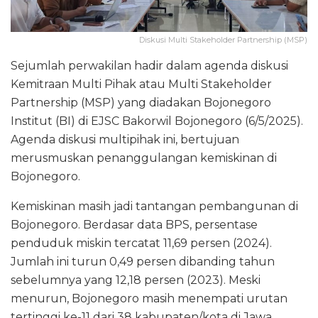
Diskusi Multi Stakeholder Partnership (MSP)
Sejumlah perwakilan hadir dalam agenda diskusi
Kemitraan Multi Pihak atau Multi Stakeholder
Partnership (MSP) yang diadakan Bojonegoro
Institut (BI) di EJSC Bakorwil Bojonegoro (6/5/2025).
Agenda diskusi multipihak ini, bertujuan
merusmuskan penanggulangan kemiskinan di
Bojonegoro.
Kemiskinan masih jadi tantangan pembangunan di
Bojonegoro. Berdasar data BPS, persentase
penduduk miskin tercatat 11,69 persen (2024).
Jumlah ini turun 0,49 persen dibanding tahun
sebelumnya yang 12,18 persen (2023). Meski
menurun, Bojonegoro masih menempati urutan
tertinggi ke-11 dari 38 kabupaten/kota di Jawa