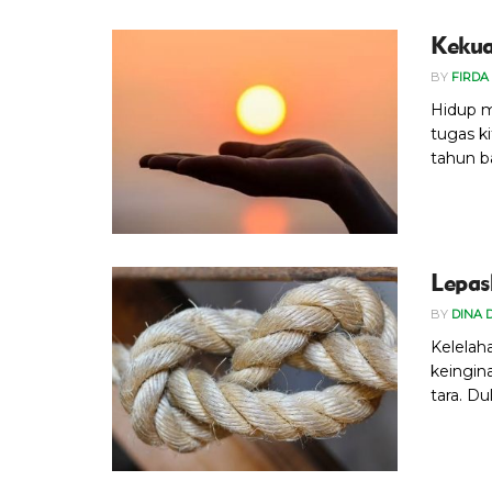
Kekua
BY
FIRDA
Hidup m
tugas k
tahun ba
Lepas
BY
DINA 
Kelelah
keingin
tara. Dul