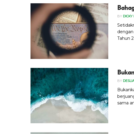
Bahag
BY
DICKY
Setidak
dengan 
Tahun 20
Bukan
BY
DESLI
Bukanka
berjuan
sama ana