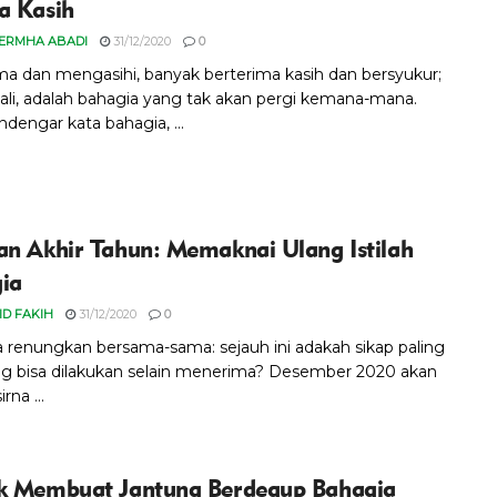
a Kasih
DERMHA ABADI
31/12/2020
0
a dan mengasihi, banyak berterima kasih dan bersyukur;
ali, adalah bahagia yang tak akan pergi kemana-mana.
dengar kata bahagia, ...
an Akhir Tahun: Memaknai Ulang Istilah
ia
ID FAKIH
31/12/2020
0
ta renungkan bersama-sama: sejauh ini adakah sikap paling
ng bisa dilakukan selain menerima? Desember 2020 akan
rna ...
k Membuat Jantung Berdegup Bahagia