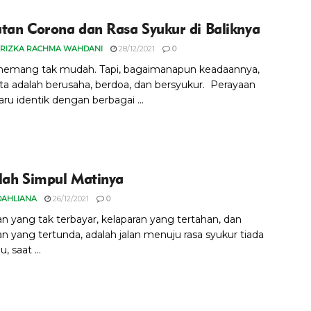
tan Corona dan Rasa Syukur di Baliknya
 RIZKA RACHMA WAHDANI
28/12/2021
0
emang tak mudah. Tapi, bagaimanapun keadaannya,
ita adalah berusaha, berdoa, dan bersyukur. Perayaan
ru identik dengan berbagai ...
lah Simpul Matinya
DAHLIANA
26/12/2021
0
an yang tak terbayar, kelaparan yang tertahan, dan
an yang tertunda, adalah jalan menuju rasa syukur tiada
u, saat ...