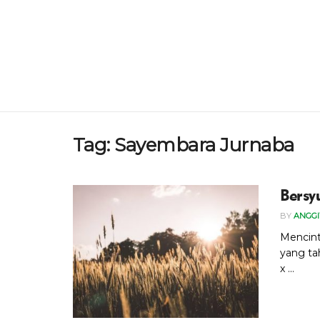
Tag:
Sayembara Jurnaba
Bersy
BY
ANGGI
Mencinta
yang ta
x ...