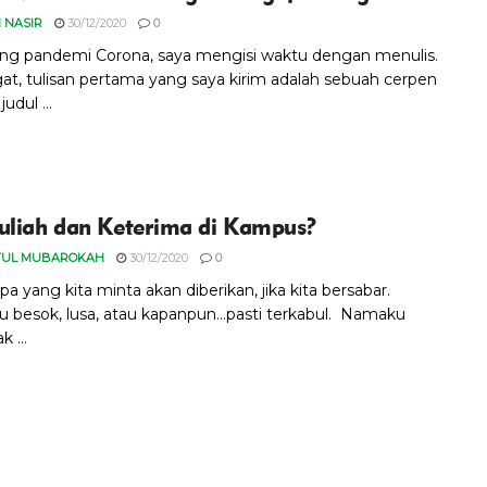
 NASIR
30/12/2020
0
ng pandemi Corona, saya mengisi waktu dengan menulis.
gat, tulisan pertama yang saya kirim adalah sebuah cerpen
udul ...
uliah dan Keterima di Kampus?
TUL MUBAROKAH
30/12/2020
0
pa yang kita minta akan diberikan, jika kita bersabar.
tu besok, lusa, atau kapanpun...pasti terkabul. Namaku
k ...