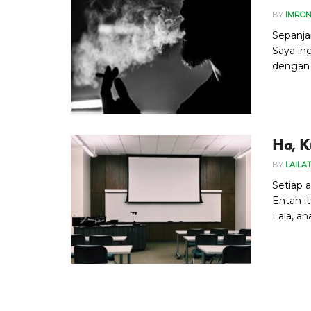
BY
IMRON
Sepanja
Saya in
dengan j
Ha, K
BY
LAILA
Setiap a
Entah i
Lala, ana