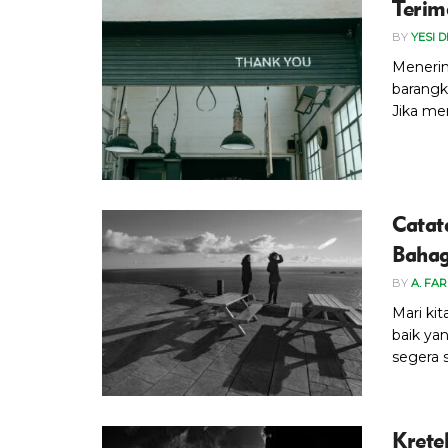
Terim
BY
YESI 
Menerim
barangk
Jika men
Catat
Bahag
BY
A. FAR
Mari ki
baik ya
segera si
Krete