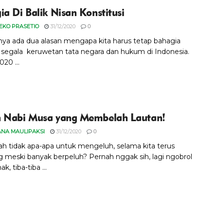
ia Di Balik Nisan Konstitusi
 EKO PRASETIO
31/12/2020
0
nya ada dua alasan mengapa kita harus tetap bahagia
segala keruwetan tata negara dan hukum di Indonesia.
20 ...
 Nabi Musa yang Membelah Lautan!
ANA MAULIPAKSI
31/12/2020
0
h tidak apa-apa untuk mengeluh, selama kita terus
g meski banyak berpeluh? Pernah nggak sih, lagi ngobrol
k, tiba-tiba ...