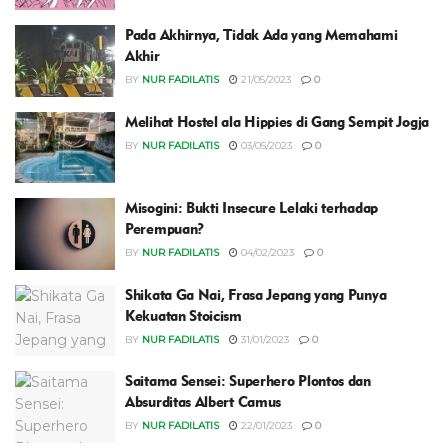
Pada Akhirnya, Tidak Ada yang Memahami
Akhir
BY
NUR FADILATIS
21/05/2023
0
Melihat Hostel ala Hippies di Gang Sempit Jogja
BY
NUR FADILATIS
03/05/2023
0
Misogini: Bukti Insecure Lelaki terhadap
Perempuan?
BY
NUR FADILATIS
04/02/2023
0
Shikata Ga Nai, Frasa Jepang yang Punya
Kekuatan Stoicism
BY
NUR FADILATIS
31/01/2023
0
Saitama Sensei: Superhero Plontos dan
Absurditas Albert Camus
BY
NUR FADILATIS
22/01/2023
0