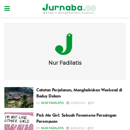
Nur Fadilatis
Catatan Perjalanan, Menghabiskan Weekend di
Baduy Dalam
BY
NUR FADILATIS
02/08/2023
0
Pick Me Girl: Sebuah Fenomena Persaingan
Perempuan
BY
NUR FADILATIS
16/06/2023
0