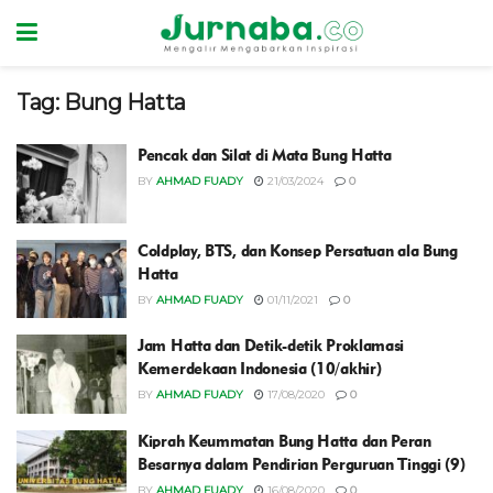
Tag:
Bung Hatta
Pencak dan Silat di Mata Bung Hatta
BY
AHMAD FUADY
21/03/2024
0
Coldplay, BTS, dan Konsep Persatuan ala Bung
Hatta
BY
AHMAD FUADY
01/11/2021
0
Jam Hatta dan Detik-detik Proklamasi
Kemerdekaan Indonesia (10/akhir)
BY
AHMAD FUADY
17/08/2020
0
Kiprah Keummatan Bung Hatta dan Peran
Besarnya dalam Pendirian Perguruan Tinggi (9)
BY
AHMAD FUADY
16/08/2020
0