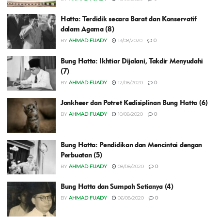
Hatta: Terdidik secara Barat dan Konservatif
dalam Agama (8)
BY
AHMAD FUADY
13/08/2020
0
Bung Hatta: Ikhtiar Dijalani, Takdir Menyudahi
(7)
BY
AHMAD FUADY
12/08/2020
0
Jonkheer dan Potret Kedisiplinan Bung Hatta (6)
BY
AHMAD FUADY
10/08/2020
0
Bung Hatta: Pendidikan dan Mencintai dengan
Perbuatan (5)
BY
AHMAD FUADY
08/08/2020
0
Bung Hatta dan Sumpah Setianya (4)
BY
AHMAD FUADY
06/08/2020
0